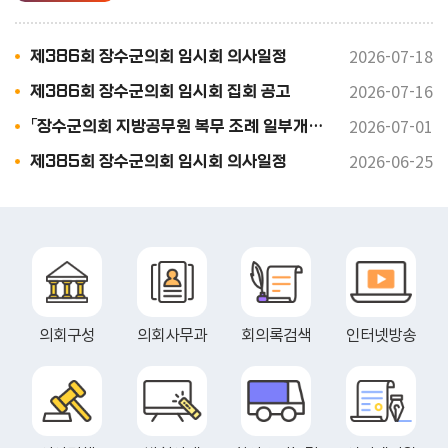
자 「지방자치법」 제77조와 「장수군의회
회의 규칙」 제20조에 따라 다음과 같이 입
법예고 하고자 합니다. 가. 조 례 안 : 「장수
2026-07-18
제386회 장수군의회 임시회 의사일정
군 이경해 열사 기념사업 지원에 관한 조례
안」 나. 예고기간 : 2026. 7. 31. ~ 2026. 8.
2026-07-16
제386회 장수군의회 임시회 집회 공고
6.(6일간) 다. 예 고 안 : 붙임참조 라. 예고
방법 - 인터넷 게재 : 장수군의회 홈페이지
2026-07-01
「장수군의회 지방공무원 복무 조례 일부개정조례안」 입법예고
(https://council.jangsu.go.kr) 붙임 입
2026-06-25
제385회 장수군의회 임시회 의사일정
법예고 조례안 1부. 끝.
의회구성
의회사무과
회의록검색
인터넷방송