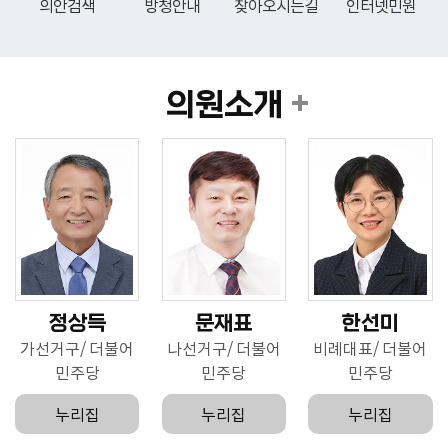
의안검색
방청안내
찾아오시는길
인터넷민원
의원소개
정상득
문재표
한선미
가선거구
더불어
나선거구
더불어
비례대표
더불어
민주당
민주당
민주당
누리집
누리집
누리집