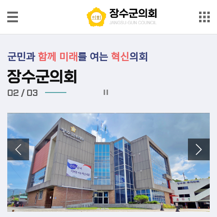
본문으로 바로가기
메인메뉴 바로가기
의
군민과
함께
미래
를 여는
혁신
의회
회
안
장수군의회
내
02
/
03
의
원
소
개
의
회
소
식