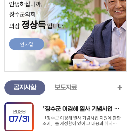
안녕하십니까.
정
장수군의회
보
공
정상득
의장
입니다.
개
참
인사말
여
마
당
공지사항
보도자료
「장수군 이경해 열사 기념사업 지원에 관한 조례안」입법예고
2026
「장수군 이경해 열사 기념사업 지원에 관한
07/31
조례」를 제정함에 있어 그 내용과 취지를
군민에게 미리 알려 이에 대한 의견을 듣고