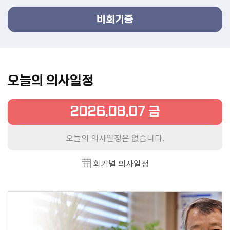
의
정
비회기중
활
동
회
오늘의 의사일정
의
록
2026.08.07 금
인
터
오늘의 의사일정은 없습니다.
넷
방
회기별 의사일정
송
의
정
활
동