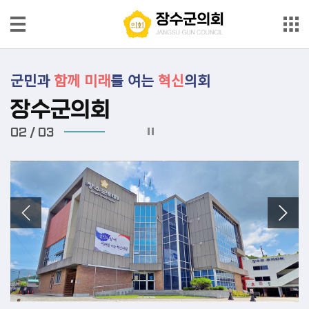
본문으로 바로가기
메인메뉴 바로가기
의
군민과
함께
미래
를 여는
혁신
의회
회
안
장수군의회
내
02
/
03
의
원
소
개
의
회
소
식