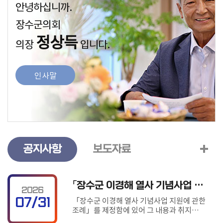
안녕하십니까.
정
장수군의회
보
공
정상득
의장
입니다.
개
참
인사말
여
마
당
공지사항
보도자료
「장수군 이경해 열사 기념사업 지원에 관한 조례안」입법예고
2026
「장수군 이경해 열사 기념사업 지원에 관한
07/31
조례」를 제정함에 있어 그 내용과 취지를
군민에게 미리 알려 이에 대한 의견을 듣고