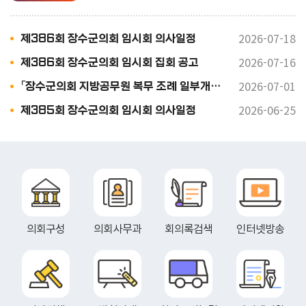
자 「지방자치법」 제77조와 「장수군의회
회의 규칙」 제20조에 따라 다음과 같이 입
법예고 하고자 합니다. 가. 조 례 안 : 「장수
2026-07-18
제386회 장수군의회 임시회 의사일정
군 이경해 열사 기념사업 지원에 관한 조례
안」 나. 예고기간 : 2026. 7. 31. ~ 2026. 8.
2026-07-16
제386회 장수군의회 임시회 집회 공고
6.(6일간) 다. 예 고 안 : 붙임참조 라. 예고
방법 - 인터넷 게재 : 장수군의회 홈페이지
2026-07-01
「장수군의회 지방공무원 복무 조례 일부개정조례안」 입법예고
(https://council.jangsu.go.kr) 붙임 입
2026-06-25
제385회 장수군의회 임시회 의사일정
법예고 조례안 1부. 끝.
의회구성
의회사무과
회의록검색
인터넷방송