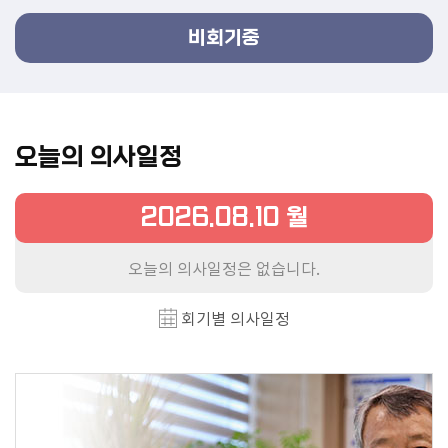
의
정
비회기중
활
동
회
오늘의 의사일정
의
록
2026.08.10 월
인
터
오늘의 의사일정은 없습니다.
넷
방
회기별 의사일정
송
의
정
활
동