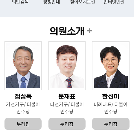
의안검색
방청안내
찾아오시는길
인터넷민원
의원소개
정상득
문재표
한선미
가선거구
더불어
나선거구
더불어
비례대표
더불어
민주당
민주당
민주당
누리집
누리집
누리집