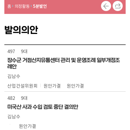
의
홈
의정활동
5분발언
록
의
발의의안
정
활
동
497
9대
장수군 거점산지유통센터 관리 및 운영조례 일부개정조
례안
김남수
산업건설위원회
원안가결
원안가결
482
9대
미국산 사과 수입 검토 중단 결의안
김남수
원안가결