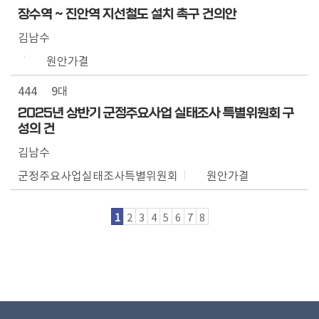
장수역 ~ 진안역 지선철도 설치 촉구 건의안
김남수
원안가결
444
9대
2025년 상반기 군정주요사업 실태조사 특별위원회 구
성의 건
김남수
군정주요사업실태조사특별위원회
원안가결
1
2
3
4
5
6
7
8