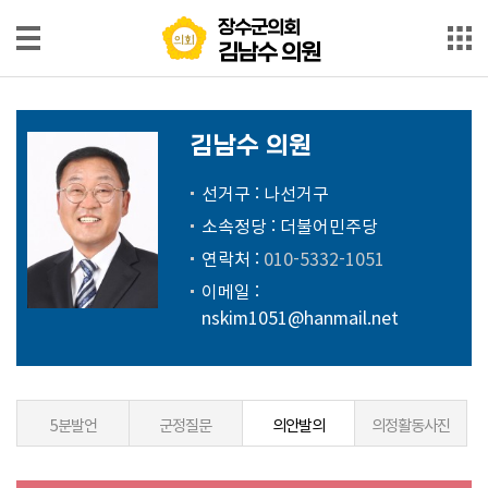
본문으로 바로가기
메인메뉴 바로가기
장수군의회
장수군의회
김남수 의원
김남수 의원
인
사
김남수 의원
말
선거구 : 나선거구
약
소속정당 : 더불어민주당
력
연락처 :
010-5332-1051
발
이메일 :
언
nskim1051@hanmail.net
영
상
발
5분발언
군정질문
의안발의
의정활동사진
언
회