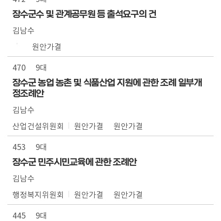
장수군수 및 관계공무원 등 출석요구의 건
김남수
원안가결
470
9대
장수군 농업 농촌 및 식품산업 지원에 관한 조례 일부개
정조례안
김남수
산업건설위원회
원안가결
원안가결
453
9대
장수군 민주시민교육에 관한 조례안
김남수
행정복지위원회
원안가결
원안가결
445
9대