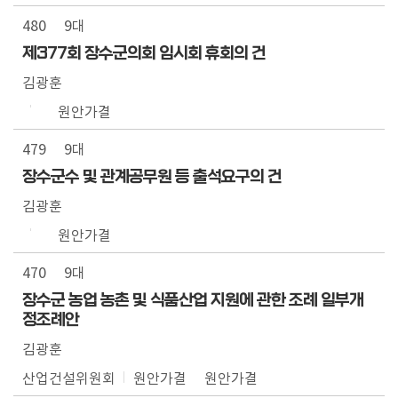
480
9대
제377회 장수군의회 임시회 휴회의 건
김광훈
원안가결
479
9대
장수군수 및 관계공무원 등 출석요구의 건
김광훈
원안가결
470
9대
장수군 농업 농촌 및 식품산업 지원에 관한 조례 일부개
정조례안
김광훈
산업건설위원회
원안가결
원안가결