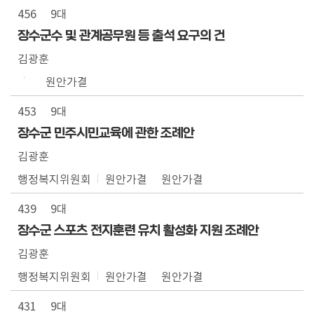
456
9대
장수군수 및 관계공무원 등 출석 요구의 건
김광훈
원안가결
453
9대
장수군 민주시민교육에 관한 조례안
김광훈
행정복지위원회
원안가결
원안가결
439
9대
장수군 스포츠 전지훈련 유치 활성화 지원 조례안
김광훈
행정복지위원회
원안가결
원안가결
431
9대