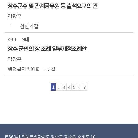
장수군수 및 관계공무원 등 출석요구의 건
김광훈
원안가결
430
9대
장수 군민의 장 조례 일부개정조례안
김광훈
행정복지위원회
부결
1
2
3
4
5
6
7
[55634] 전북특별자치도 장수군 장수읍 호비로 10