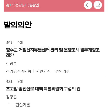
의
홈
의정활동
5분발언
록
의
발의의안
정
활
동
497
9대
장수군 거점산지유통센터 관리 및 운영조례 일부개정조
례안
김광훈
산업건설위원회
원안가결
원안가결
481
9대
초고압 송전선로 대책 특별위원회 구성의 건
김광훈
원안가결