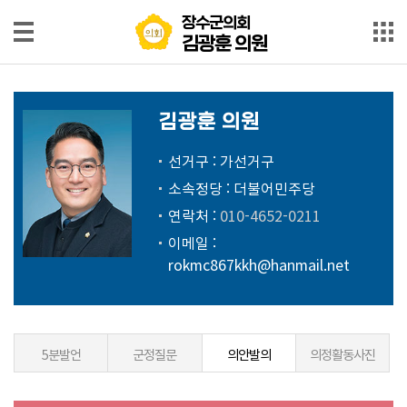
본문으로 바로가기
메인메뉴 바로가기
장수군의회
장수군의회
김광훈 의원
김광훈 의원
인
사
김광훈 의원
말
선거구 : 가선거구
약
소속정당 : 더불어민주당
력
연락처 :
010-4652-0211
발
이메일 :
언
rokmc867kkh@hanmail.net
영
상
발
5분발언
군정질문
의안발의
의정활동사진
언
회