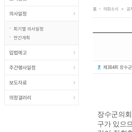
홈
의회소식 > 공
의사일정
회기별 의사일정
연간계획
입법예고
제384회 장수
주간행사일정
보도자료
의정갤러리
장수군의회
구가 있으