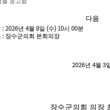
함을 공고함
다 음
: 2026
4
8
(
) 10
00
시
년
월
일
수
시
분
:
소
장수군의회 본회의장
2026
4
3
년
월
장수군의회 의장 최