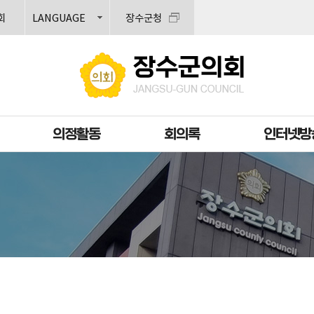
본문으로 바로가기
메인메뉴 바로가기
회
LANGUAGE
장수군청
의정활동
회의록
인터넷방