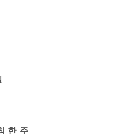
일
 한 주