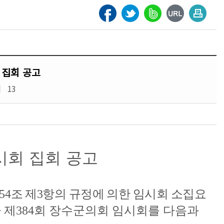
 집회 공고
13
시회 집회 공고
54
조
제
3
항의 규정에 의한 임시회 소집요
 제
384
회 장수군의회 임시회를 다음과