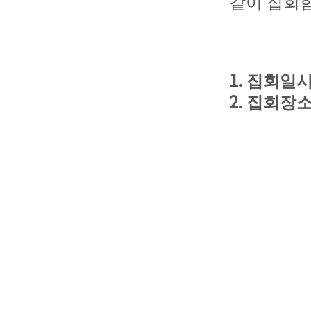
같이 집회
1.
집회일
2.
집회장