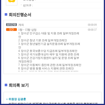
선거구 :
회의진행순서
개의
00:00:09
1항 ~ 15항 상정
00:00:37
1. 장수군 인구감소 대응 및 지원 조례 일부개정조례
안
2. 장수군 청년 기본 조례 일부개정조례안
3. 장수군 청년발전기금 설치운용조례 일부개정조례
안
4. 장수군 호국보훈수당 지급조례 일부개정조례안
5. 장수군 국가보훈대상자 예우 및 지원에 관한 조례
6. 장수군 건강가정지원센터 설치 및 운영 조례 일부
개정조례안
7. 장수군 아동복지 증진에 관한 조례 일부개정조례안
8. 장수군 병원 동행 서비스 지원에 관한 조례안
9. 장수누리파크 관리 및 운영 조례 일부개정조례안
10. 장수군 군세 감면 조례 일부개정조례안
11. 장수군 인공지능 기본 조례안
12. 장수군 공공심야약국 운영 지원 조례안
회의록 보기
13. 장수군 정책대토론회 청구에 관한 조례안
14. 장수군의회 회의 규칙 일부개정규칙안
15. 장수군 이종무 장군 기념사업 지원에 관한 조례안
기획조정실 제안설명
00:02:31
○ 위원장 김광훈
주민복지과 제안설명
00:07:20
성원이 되었으므로 제382회 장수군의회 임시회 폐회중 제1차 행정복지위