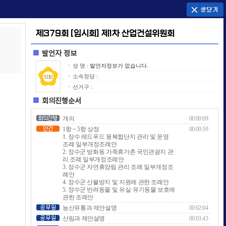
제379회 [임시회] 제1차 산업건설위원회
발언자 정보
성 명 :
발언자정보가 없습니다.
소속정당 :
선거구 :
회의진행순서
개의
00:00:09
1항 ~ 5항 상정
00:00:59
1. 장수 레드푸드 융복합단지 관리 및 운영
조례 일부개정조례안
2. 장수군 방화동 가족휴가촌 국민관광지 관
리 조례 일부개정조례안
3. 장수군 자연휴양림 관리 조례 일부개정조
례안
4. 장수군 산불방지 및 지원에 관한 조례안
5. 장수군 반려동물 및 유실·유기동물 보호에
관한 조례안
농산유통과 제안설명
00:02:04
산림과 제안설명
00:03:43