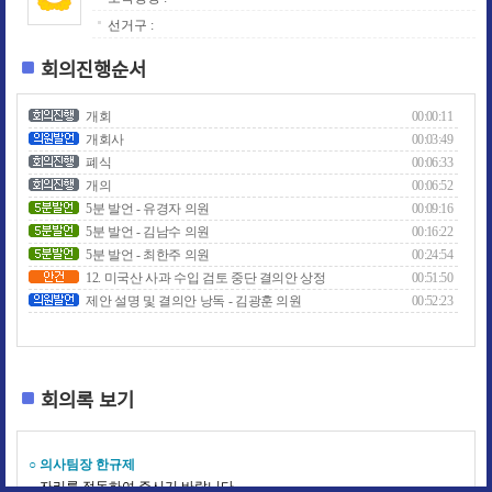
선거구 :
회의진행순서
개회
00:00:11
개회사
00:03:49
폐식
00:06:33
개의
00:06:52
5분 발언 - 유경자 의원
00:09:16
5분 발언 - 김남수 의원
00:16:22
5분 발언 - 최한주 의원
00:24:54
12. 미국산 사과 수입 검토 중단 결의안 상정
00:51:50
제안 설명 및 결의안 낭독 - 김광훈 의원
00:52:23
회의록 보기
○ 의사팀장 한규제
자리를 정돈하여 주시기 바랍니다.