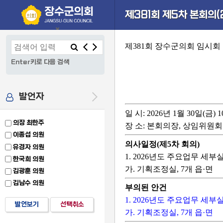
본문으로 바로가기
기능메뉴 메뉴 바로가기
설정메뉴 메뉴 바로가기
제381회 제5차 본회의(2
×
제381회 장수군의회 임시회
Enter키로 다음 검색
발언자
일 시
: 2026년 1월 30일(금)
의장 최한주
장 소
: 본회의장, 상임위원
이종섭 의원
의사일정(제5차 회의)
유경자 의원
1. 2026년도 주요업무 세
한국희 의원
가. 기획조정실, 7개 읍·면
김광훈 의원
김남수 의원
부의된 안건
1. 2026년도 주요업무 세
발언보기
선택취소
가. 기획조정실, 7개 읍·면