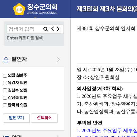
본문으로 바로가기
기능메뉴 메뉴 바로가기
설정메뉴 메뉴 바로가기
제381회 제3차 본회의(2
×
제381회 장수군의회 임시회
Enter키로 다음 검색
발언자
일 시
: 2026년 1월 28일(수)
의장 최한주
장 소
: 상임위원회실
유경자 의원
의사일정(제3차 회의)
김남수 의원
1. 2026년도 주요업무 세
장정복 의원
가. 축산위생과, 장수한우
한국희 의원
나. 농산업정책과, 농산유통
발언보기
선택취소
부의된 안건
1. 2026년도 주요업무 세